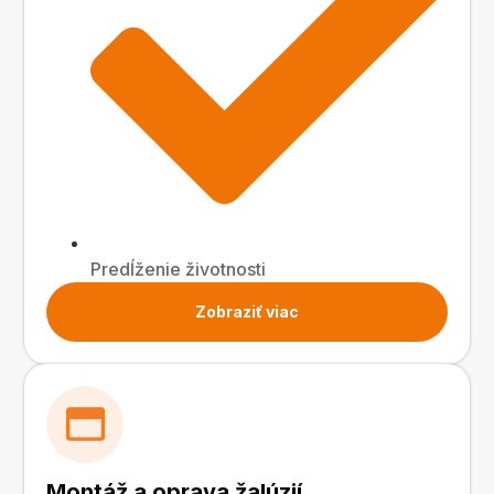
Predĺženie životnosti
Zobraziť viac
Montáž a oprava žalúzií