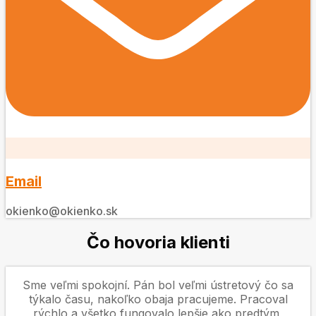
Email
okienko@okienko.sk
Čo hovoria klienti
Sme veľmi spokojní. Pán bol veľmi ústretový čo sa
týkalo času, nakoľko obaja pracujeme. Pracoval
rýchlo a všetko fungovalo lepšie ako predtým,