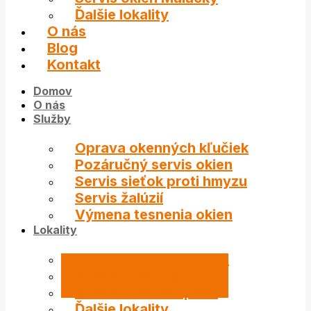
Ďalšie lokality
O nás
Blog
Kontakt
Domov
O nás
Služby
Oprava okenných kľučiek
Pozáručný servis okien
Servis sieťok proti hmyzu
Servis žalúzií
Výmena tesnenia okien
Lokality
Servis okien Bratislava
Servis okien Pezinok
Servis okien Stupava
Ďalšie lokality