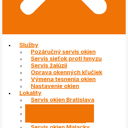
Služby
Pozáručný servis okien
Servis sieťok proti hmyzu
Servis žalúzií
Oprava okenných kľučiek
Výmena tesnenia okien
Nastavenie okien
Lokality
Servis okien Bratislava
Servis okien Stupava
Servis okien Pezinok
Servis okien Trnava
Servis okien Malacky