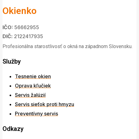
Okienko
IČO:
56662955
DIČ:
2122417935
Profesionálna starostlivosť o okná na západnom Slovensku.
Služby
Tesnenie okien
Oprava kľučiek
Servis žalúzií
Servis sieťok proti hmyzu
Preventívny servis
Odkazy