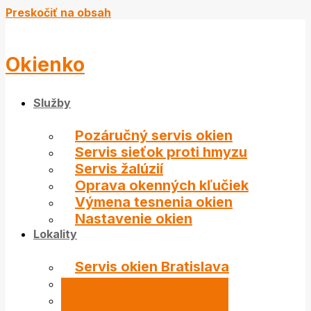
Preskočiť na obsah
Okienko
Služby
Pozáručný servis okien
Servis sieťok proti hmyzu
Servis žalúzií
Oprava okenných kľučiek
Výmena tesnenia okien
Nastavenie okien
Lokality
Servis okien Bratislava
Servis okien Stupava
Servis okien Pezinok