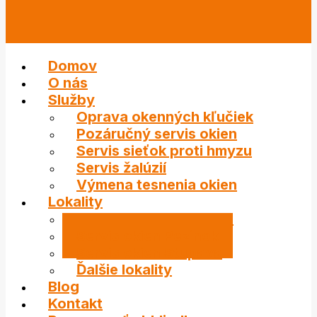
Domov
O nás
Služby
Oprava okenných kľučiek
Pozáručný servis okien
Servis sieťok proti hmyzu
Servis žalúzií
Výmena tesnenia okien
Lokality
Servis okien Bratislava
Servis okien Pezinok
Servis okien Stupava
Ďalšie lokality
Blog
Kontakt